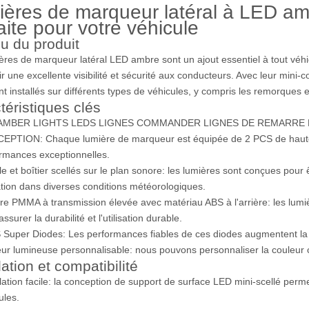
ères de marqueur latéral à LED ambr
aite pour votre véhicule
u du produit
ères de marqueur latéral LED ambre sont un ajout essentiel à tout véh
rir une excellente visibilité et sécurité aux conducteurs. Avec leur mini
nt installés sur différents types de véhicules, y compris les remorques 
téristiques clés
AMBER LIGHTS LEDS LIGNES COMMANDER LIGNES DE REMARRE M
PTION: Chaque lumière de marqueur est équipée de 2 PCS de haute 
rmances exceptionnelles.
lle et boîtier scellés sur le plan sonore: les lumières sont conçues pour
sation dans diverses conditions météorologiques.
re PMMA à transmission élevée avec matériau ABS à l'arrière: les lumiè
ssurer la durabilité et l'utilisation durable.
Super Diodes: Les performances fiables de ces diodes augmentent la vis
ur lumineuse personnalisable: nous pouvons personnaliser la couleur c
lation et compatibilité
llation facile: la conception de support de surface LED mini-scellé permet
ules.