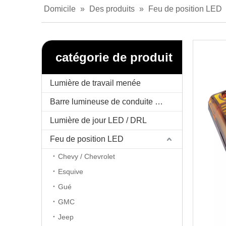
Domicile
»
Des produits
»
Feu de position LED
catégorie de produit
Lumière de travail menée
Barre lumineuse de conduite menée
Lumière de jour LED / DRL
Feu de position LED
Chevy / Chevrolet
Esquive
Gué
GMC
Jeep