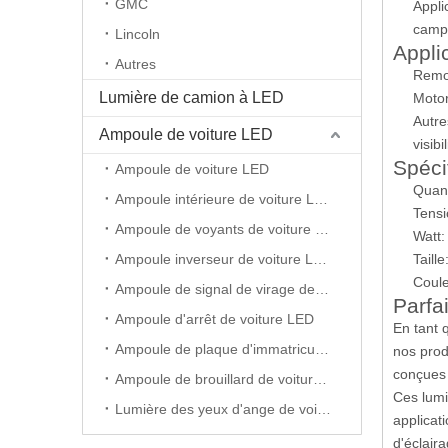
GMC
Appli
campi
Lincoln
Appli
Autres
Remor
Lumière de camion à LED
Motor
Autre
Ampoule de voiture LED
visibil
Spéci
Ampoule de voiture LED
Quant
Ampoule intérieure de voiture LED
Tens
Ampoule de voyants de voiture LED
Watt:
Ampoule inverseur de voiture LED
Taill
Coule
Ampoule de signal de virage de voiture LED
Parfa
Ampoule d'arrêt de voiture LED
En tant 
Ampoule de plaque d'immatriculation de voiture LED
nos prod
conçues 
Ampoule de brouillard de voiture LED
Ces lumi
Lumière des yeux d'ange de voiture LED
applicat
d'éclair