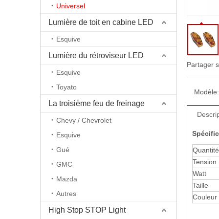
Universel
Lumière de toit en cabine LED
Esquive
Lumière du rétroviseur LED
Partager s
Esquive
Toyato
Modèle:
La troisième feu de freinage
Descrip
Chevy / Chevrolet
Spécific
Esquive
Gué
Quantité
Tension
GMC
Watt
Mazda
Taille
Autres
Couleur 
High Stop STOP Light