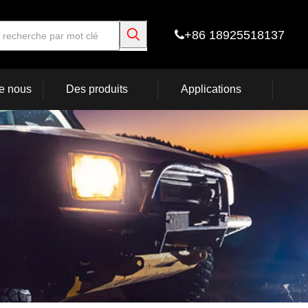
+86 18925518137

e nous
Des produits
Applications