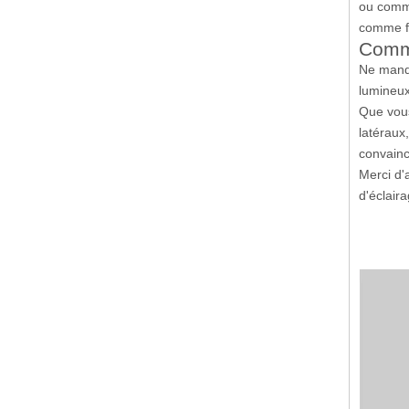
ou comme
comme fe
Comm
Ne manqu
lumineux
Que vous
latéraux
convainc
Merci d'
d'éclaira