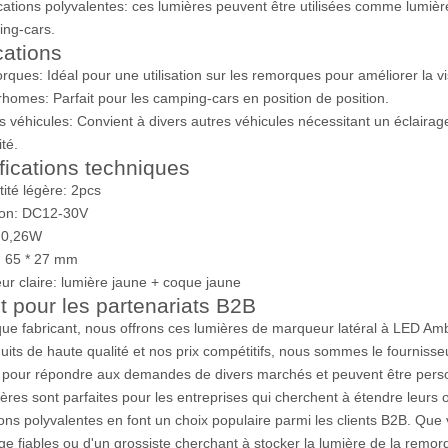
cations polyvalentes: ces lumières peuvent être utilisées comme lumiè
ng-cars.
cations
ques: Idéal pour une utilisation sur les remorques pour améliorer la visib
homes: Parfait pour les camping-cars en position de position.
s véhicules: Convient à divers autres véhicules nécessitant un éclaira
ité.
fications techniques
ité légère: 2pcs
ion: DC12-30V
 0,26W
e: 65 * 27 mm
ur claire: lumière jaune + coque jaune
it pour les partenariats B2B
que fabricant, nous offrons ces lumières de marqueur latéral à LED Ambe
uits de haute qualité et nos prix compétitifs, nous sommes le fournisse
pour répondre aux demandes de divers marchés et peuvent être perso
ères sont parfaites pour les entreprises qui cherchent à étendre leurs o
ions polyvalentes en font un choix populaire parmi les clients B2B. Que
age fiables ou d'un grossiste cherchant à stocker la lumière de la remo