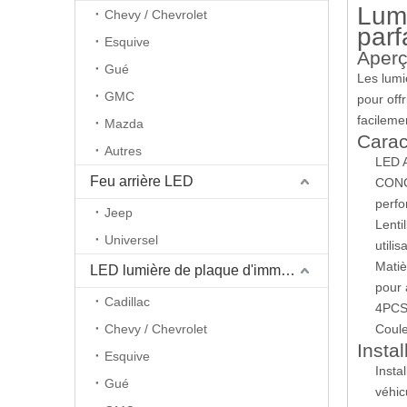
Lumi
Chevy / Chevrolet
parf
Esquive
Aperç
Gué
Les lumi
GMC
pour off
facileme
Mazda
Carac
Autres
LED 
Feu arrière LED
CONCE
perfo
Jeep
Lenti
Universel
utili
Matiè
LED lumière de plaque d'immatriculation
pour a
Cadillac
4PCS 
Chevy / Chevrolet
Coule
Instal
Esquive
Insta
Gué
véhic