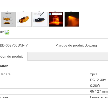
ur:
BD-002Y03SNF-Y
Marque de produit:
Bowang
tion du produit
ation:
 légère
2pcs
DC12-30V
0,26W
65 * 27 mm
claire
Lumière ja