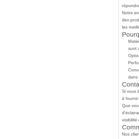
répondre
Notre en
des prod
les meill
Pourq
Matér
sont 
Optio
Perfo
Conce
dans 
Conta
Si vous 
à fourni
Que vous
d'éclair
visibilit
Comme
Nos clie