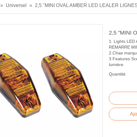
»
Universel
»
2,5 "MINI OVAL AMBER LED LEALER LIGNE
2,5 "MINI
1. Lights LE
REMARRE MIN
2.Chae marque
3.Features Sce
lumière.
Quantité:
Ajo