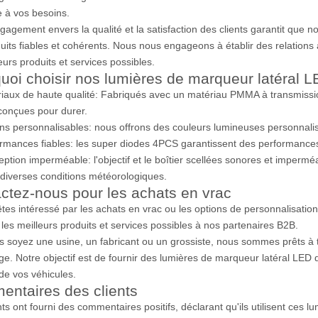
 à vos besoins.
gagement envers la qualité et la satisfaction des clients garantit que n
uits fiables et cohérents. Nous nous engageons à établir des relations 
eurs produits et services possibles.
uoi choisir nos lumières de marqueur latéral 
iaux de haute qualité: Fabriqués avec un matériau PMMA à transmission
conçues pour durer.
ns personnalisables: nous offrons des couleurs lumineuses personnali
rmances fiables: les super diodes 4PCS garantissent des performances fi
ption imperméable: l'objectif et le boîtier scellées sonores et impermé
diverses conditions météorologiques.
ctez-nous pour les achats en vrac
êtes intéressé par les achats en vrac ou les options de personnalisati
r les meilleurs produits et services possibles à nos partenaires B2B.
 soyez une usine, un fabricant ou un grossiste, nous sommes prêts à t
age. Notre objectif est de fournir des lumières de marqueur latéral LED d
é de vos véhicules.
ntaires des clients
nts ont fourni des commentaires positifs, déclarant qu'ils utilisent ces