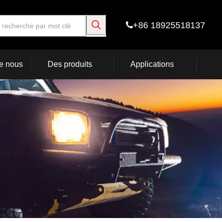
+86 18925518137

e nous
Des produits
Applications