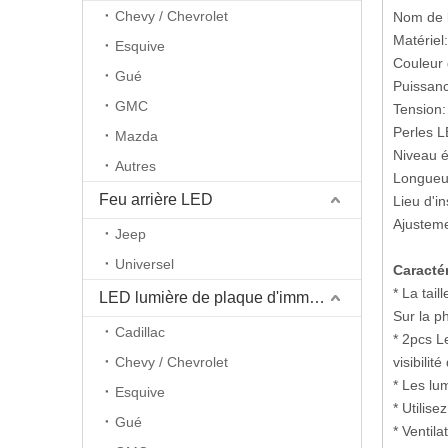
Chevy / Chevrolet
Nom de l
Matériel
Esquive
Couleur d
Gué
Puissan
GMC
Tension:
Perles L
Mazda
Niveau é
Autres
Longueu
Feu arrière LED
Lieu d'i
Ajusteme
Jeep
Universel
Caracté
* La tail
LED lumière de plaque d'immatriculation
Sur la p
Cadillac
* 2pcs L
Chevy / Chevrolet
visibilit
* Les lu
Esquive
* Utilise
Gué
* Ventil