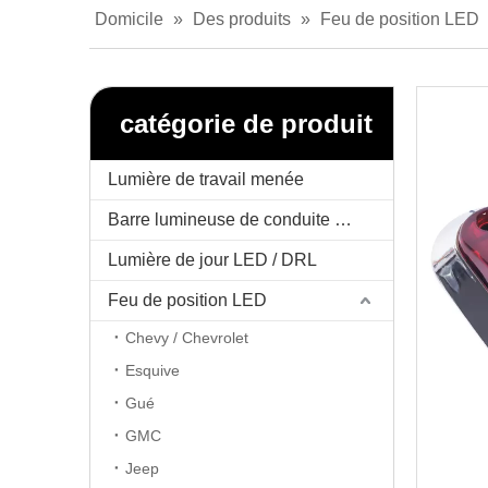
Domicile
»
Des produits
»
Feu de position LED
catégorie de produit
Lumière de travail menée
Barre lumineuse de conduite menée
Lumière de jour LED / DRL
Feu de position LED
Chevy / Chevrolet
Esquive
Gué
GMC
Jeep