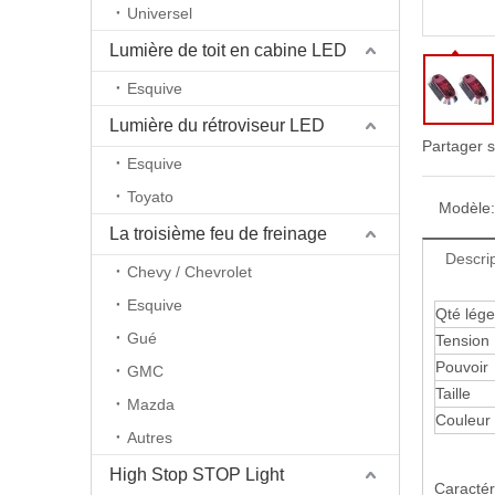
Universel
Lumière de toit en cabine LED
Esquive
Lumière du rétroviseur LED
Partager s
Esquive
Toyato
Modèle:
La troisième feu de freinage
Descrip
Chevy / Chevrolet
Esquive
Qté lége
Gué
Tension
Pouvoir
GMC
Taille
Mazda
Couleur 
Autres
High Stop STOP Light
Caractér