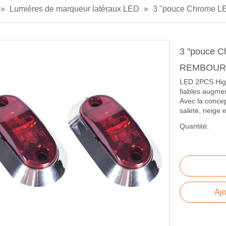
»
Lumières de marqueur latéraux LED
»
3 "pouce Chrome
3 "pouce 
REMBOU
LED 2PCS High
fiables augment
Avec la conce
saleté, neige 
Quantité:
Ajo