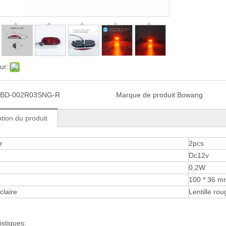
ur:
BD-002R03SNG-R
Marque de produit:
Bowang
tion du produit
r
2pcs
Dc12v
0,2W
100 * 36 m
claire
Lentille ro
istiques: