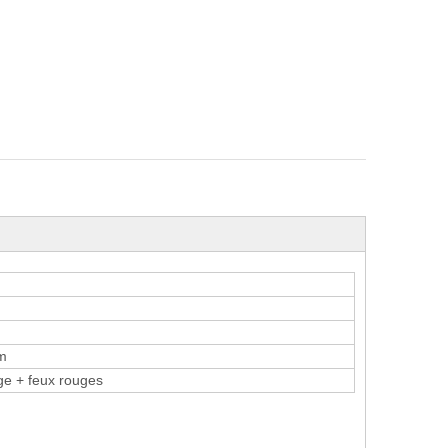
m
uge + feux rouges