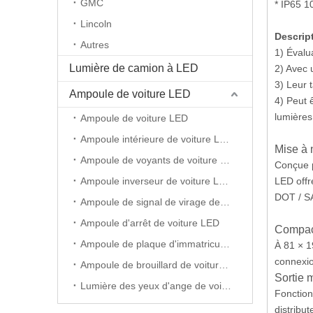
GMC
* IP65 
Lincoln
Descrip
Autres
1) Évalu
Lumière de camion à LED
2) Avec 
3) Leur 
Ampoule de voiture LED
4) Peut 
lumières
Ampoule de voiture LED
Ampoule intérieure de voiture LED
Mise à n
Ampoule de voyants de voiture LED
Conçue p
Ampoule inverseur de voiture LED
LED offr
DOT / S
Ampoule de signal de virage de voiture LED
Ampoule d'arrêt de voiture LED
Compact
Ampoule de plaque d'immatriculation de voiture LED
À 81 × 1
connexio
Ampoule de brouillard de voiture LED
Sortie m
Lumière des yeux d'ange de voiture LED
Fonction
distribut