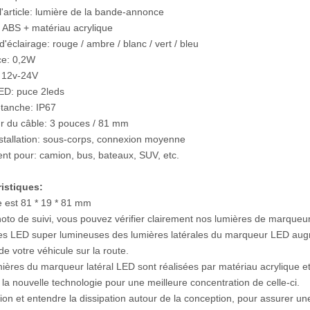
'article: lumière de la bande-annonce
: ABS + matériau acrylique
'éclairage: rouge / ambre / blanc / vert / bleu
ce: 0,2W
 12v-24V
ED: puce 2leds
tanche: IP67
r du câble: 3 pouces / 81 mm
nstallation: sous-corps, connexion moyenne
nt pour: camion, bus, bateaux, SUV, etc.
ristiques:
le est 81 * 19 * 81 mm
hoto de suivi, vous pouvez vérifier clairement nos lumières de marqueu
es LED super lumineuses des lumières latérales du marqueur LED aug
é de votre véhicule sur la route.
mières du marqueur latéral LED sont réalisées par matériau acrylique e
z la nouvelle technologie pour une meilleure concentration de celle-ci.
ation et entendre la dissipation autour de la conception, pour assurer 