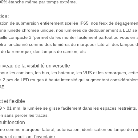
100% étanche même par temps extrême.
tion:
ation de submersion entièrement scellée IP65, nos feux de dégagement
une lunette chromée unique, nos lumières de dédouanement à LED se 
taille compacte 3 "permet de les monter facilement partout où vous en 
être fonctionné comme des lumières du marqueur latéral, des lampes 
 de la remorque, des lampes de camion, etc.
iveau de la visibilité universelle
our les camions, les bus, les bateaux, les VUS et les remorques, ce
e 2 pcs de LED rouges à haute intensité qui augmentent considérablemen
AE.
 et flexible
9 × 81 mm, la lumière se glisse facilement dans les espaces restreints,
n sans percer les tracas.
ultifonction
ne comme marqueur latéral, autorisation, identification ou lampe de 
eurs et simplifiant l'inventaire.