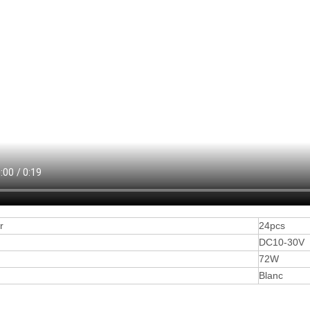
r
24pcs
DC10-30V
72W
Blanc