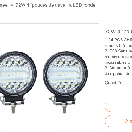
enée
»
72W 4 "pouces de travail à LED ronde
72W 4 "pou
1,24 PCS CHI
rondes 5 "éme
2.IP68 Sans le
aluminium san
incassables of
3. Adoptant l'
dissipation de 
Quantité:
Ajo