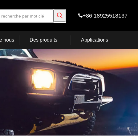
+86 18925518137

e nous
Des produits
Applications