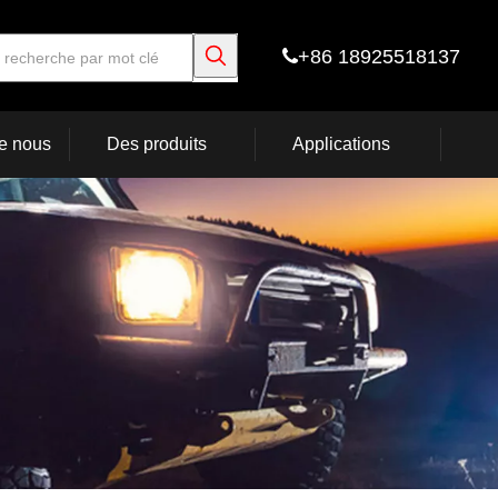
+86 18925518137

e nous
Des produits
Applications