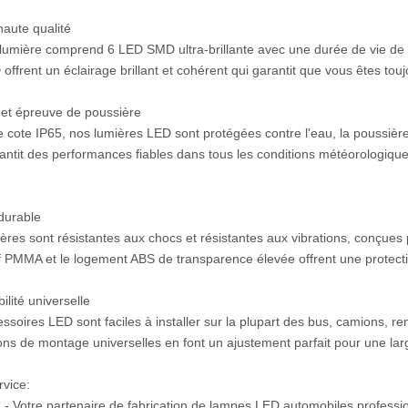
aute qualité
umière comprend 6 LED SMD ultra-brillante avec une durée de vie d
ffrent un éclairage brillant et cohérent qui garantit que vous êtes toujo
et épreuve de poussière
 cote IP65, nos lumières LED sont protégées contre l'eau, la poussière
antit des performances fiables dans tous les conditions météorologiqu
durable
ères sont résistantes aux chocs et résistantes aux vibrations, conçues p
if PMMA et le logement ABS de transparence élevée offrent une protect
ilité universelle
ssoires LED sont faciles à installer sur la plupart des bus, camions,
ons de montage universelles en font un ajustement parfait pour une la
rvice:
 - Votre partenaire de fabrication de lampes LED automobiles professio