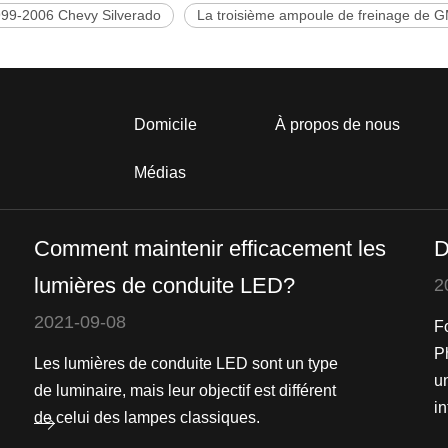
999-2006 Chevy Silverado
La troisième ampoule de freinage de 
Domicile
À propos de nous
Médias
Comment maintenir efficacement les
D
lumières de conduite LED?
2
2021-09-08
F
P
Les lumières de conduite LED sont un type
u
de luminaire, mais leur objectif est différent
in
de celui des lampes classiques.