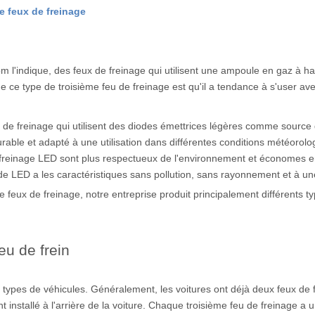
e feux de freinage
 l'indique, des feux de freinage qui utilisent une ampoule en gaz à h
e ce type de troisième feu de freinage est qu'il a tendance à s'user av
de freinage qui utilisent des diodes émettrices légères comme source d
s durable et adapté à une utilisation dans différentes conditions météorol
de freinage LED sont plus respectueux de l'environnement et économe
t de LED a les caractéristiques sans pollution, sans rayonnement et à u
me feux de freinage, notre entreprise produit principalement différents 
eu de frein
nts types de véhicules. Généralement, les voitures ont déjà deux feux de
t installé à l'arrière de la voiture. Chaque troisième feu de freinage a 