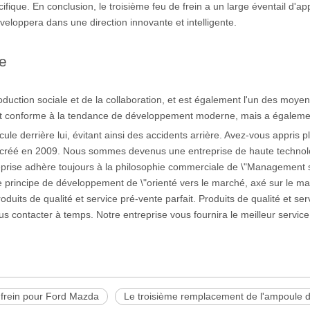
cifique. En conclusion, le troisième feu de frein a un large éventail d'a
développera dans une direction innovante et intelligente.
ge
uction sociale et de la collaboration, et est également l'un des moyens
 conforme à la tendance de développement moderne, mais a égalemen
ule derrière lui, évitant ainsi des accidents arrière. Avez-vous appris p
réé en 2009. Nous sommes devenus une entreprise de haute technologie
prise adhère toujours à la philosophie commerciale de \"Management sci
e principe de développement de \"orienté vers le marché, axé sur le marc
, produits de qualité et service pré-vente parfait. Produits de qualité et 
us contacter à temps. Notre entreprise vous fournira le meilleur service 
 frein pour Ford Mazda
Le troisième remplacement de l'ampoule 