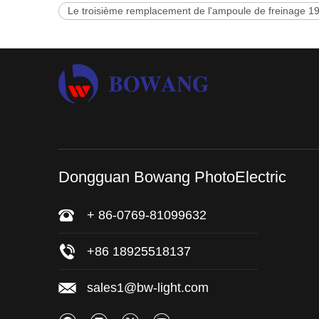
Le troisième remplacement de l'ampoule de freinage 1
Dongguan Bowang PhotoElectric
+ 86-0769-81099632
+86 18925518137
sales1@bw-light.com