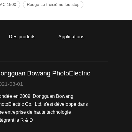
GMC 1500
Rouge Le troisième feu stop
Des produits
Applications
ongguan Bowang PhotoElectric
021-03-01
ondée en 2009, Dongguan Bowang
hotoElectric Co., Ltd. s'est développé dans
ne entreprise de haute technologie
tégrant la R & D