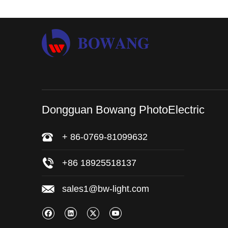
Dongguan Bowang PhotoElectric
+ 86-0769-81099632
+86 18925518137
sales1@bw-light.com