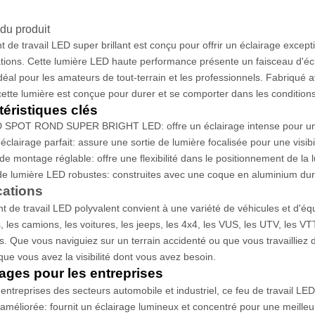
du produit
t de travail LED super brillant est conçu pour offrir un éclairage exce
ations. Cette lumière LED haute performance présente un faisceau d'écl
idéal pour les amateurs de tout-terrain et les professionnels. Fabriqué
tte lumière est conçue pour durer et se comporter dans les conditions le
téristiques clés
 SPOT ROND SUPER BRIGHT LED: offre un éclairage intense pour une 
'éclairage parfait: assure une sortie de lumière focalisée pour une visibi
de montage réglable: offre une flexibilité dans le positionnement de la
e lumière LED robustes: construites avec une coque en aluminium durable
cations
t de travail LED polyvalent convient à une variété de véhicules et d'équ
s, les camions, les voitures, les jeeps, les 4x4, les VUS, les UTV, les V
s. Que vous naviguiez sur un terrain accidenté ou que vous travailliez d
 que vous avez la visibilité dont vous avez besoin.
ages pour les entreprises
 entreprises des secteurs automobile et industriel, ce feu de travail LED
é améliorée: fournit un éclairage lumineux et concentré pour une meilleur