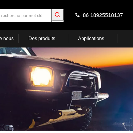
+86 18925518137

e nous
Des produits
Applications