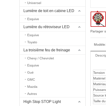
Universel
Lumière de toit en cabine LED
Esquive
Lumière du rétroviseur LED
Partager s
Esquive
Toyato
Modèle:
La troisième feu de freinage
Descrip
Chevy / Chevrolet
Esquive
Gué
Tension
Matériel
GMC
Matériau 
Mazda
Puissan
Autres
Source 
Taille du
High Stop STOP Light