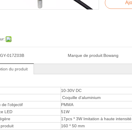
Ajo
ur:
GY-017Z03B
Marque de produit:
Bowang
tion du produit
10-30V DC
Coquille d'aluminium
de l'objectif
PMMA
ce LED
51W
légère
17pcs * 3W Imitation à haute intensit
 produit
160 * 50 mm