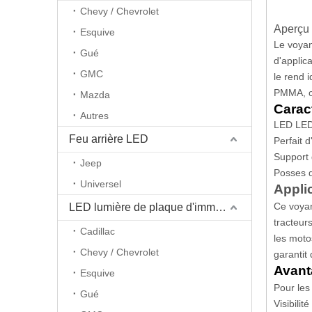
Chevy / Chevrolet
Aperçu 
Esquive
Le voyan
Gué
d'applic
GMC
le rend 
PMMA, ce
Mazda
Carac
Autres
LED LED
Feu arrière LED
Perfait d
Support 
Jeep
Posses d
Universel
Appli
Ce voyan
LED lumière de plaque d'immatriculation
tracteur
Cadillac
les moto
Chevy / Chevrolet
garantit
Avant
Esquive
Pour les
Gué
Visibilit