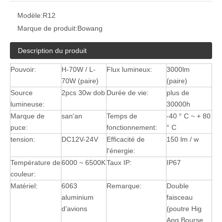
Modèle:
R12
Marque de produit:
Bowang
Description du produit
Pouvoir:
H-70W / L-
Flux lumineux:
3000lm
70W (paire)
(paire)
Source
2pcs 30w dob
Durée de vie:
plus de
lumineuse:
30000h
Marque de
san'an
Temps de
-40 ° C ~ + 80
puce:
fonctionnement:
° C
tension:
DC12V-24V
Efficacité de
150 lm / w
l'énergie:
Température de
6000 ~ 6500K
Taux IP:
IP67
couleur:
Matériel:
6063
Remarque:
Double
aluminium
faisceau
d'avions
(poutre Hig
Ang Bourse