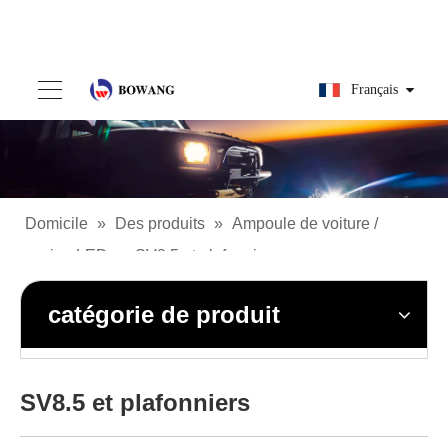
Français
Domicile
»
Des produits
»
Ampoule de voiture /
camion LED
»
SV8.5 et plafonniers
catégorie de produit
SV8.5 et plafonniers