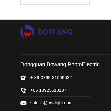
Dongguan Bowang PhotoElectric
+ 86-0769-81099632
+86 18925518137
sales1@bw-light.com