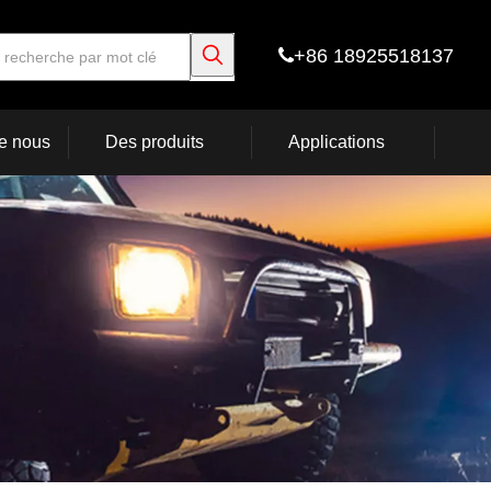
+86 18925518137

e nous
Des produits
Applications