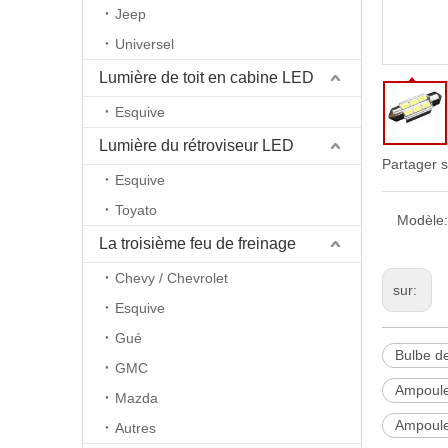
Jeep
Universel
Lumière de toit en cabine LED
Esquive
Lumière du rétroviseur LED
Partager s
Esquive
Toyato
Modèle:
La troisième feu de freinage
Chevy / Chevrolet
sur:
Esquive
Gué
Bulbe d
GMC
Ampoule
Mazda
Ampoule
Autres