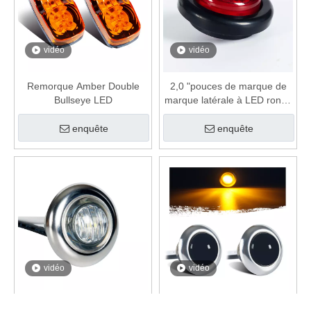
vidéo
vidéo
Remorque Amber Double
2,0 "pouces de marque de
Bullseye LED
marque latérale à LED ronde
pour les bandes-annonces
enquête
enquête
vidéo
vidéo
3/4 "pouces de monture à
3/4 pouces Roundd LED