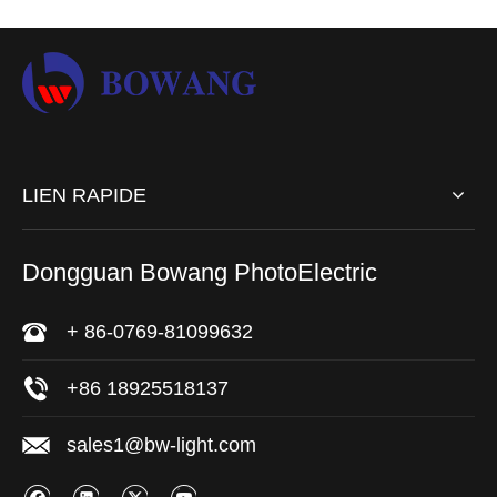
chasse d'eau ronde Ligher
Marker Remorlle Bullet Light
LED
avec anneau en acier
inoxydable
enquête
enquête
1
2
3
4
»
LIEN RAPIDE
Dongguan Bowang PhotoElectric
+ 86-0769-81099632
+86 18925518137
sales1@bw-light.com